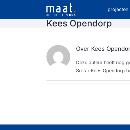
Ga
projecten
naar
inhoud
Kees Opendorp
Over
Kees Opendo
Deze auteur heeft nog ge
So far Kees Opendorp ha