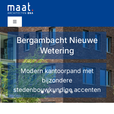
Ga
naar
inhoud
Toggle
Navigation
projecten
Bergambacht Nieuwe
Wetering
bureau
werkwijze
Modern kantoorpand met
bijzondere
nieuws
stedenbouwkundige accenten
contact