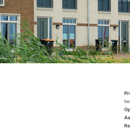
Pr
tw
Op
Aa
Re