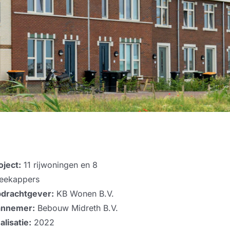
oject:
11 rijwoningen en 8
eekappers
drachtgever:
KB Wonen B.V.
nnemer:
Bebouw Midreth B.V.
alisatie:
2022