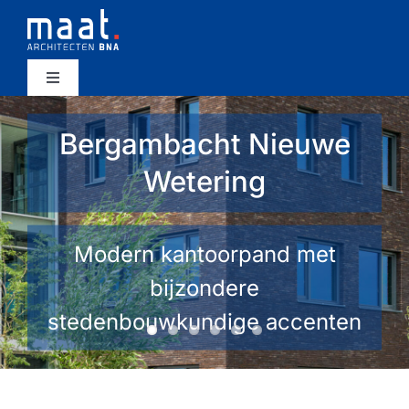
Ga
naar
inhoud
Toggle
Navigation
projecten
Bergambacht Nieuwe
Wetering
bureau
werkwijze
Modern kantoorpand met
bijzondere
nieuws
stedenbouwkundige accenten
contact